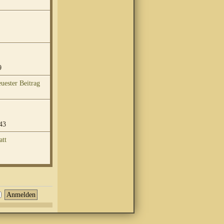
9
43
att