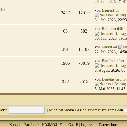
20. Juli 2026, 21:41
cks
von
Laurentius
2457
17519
31. Juli 2026, 22:23
von
Butterbrotbär
63
582
30. Juni 2026, 19:1
von
MantiGor
391
16107
22. Juli 2026, 14:50
von
Beachsearcher
1905
70819
8. August 2026, 05:
von
Legolas Grünbl
322
2512
5. Mai 2025, 11:47
ort:
|
Mich bei jedem Besuch automatisch anmelden
Kontakt
|
Facebook
|
KOSMOS
|
Fiore GmbH
|
Impressum
|
Datenschutz