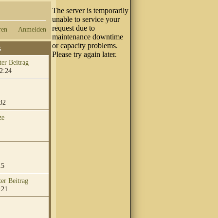
ren
Anmelden
G
2:24
32
ze
15
:21