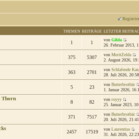
Registrie
THEMEN
BEITRÄGE
LETZTER BEITRA
von
Gilda
1
1
26. Februar 2013, 1
von
MoritZelda
375
5307
2. August 2026, 19:
von
Schlafende Kat
363
2701
28. Juli 2026, 20:58
von
Butterbrotbär
5
23
1. Januar 2026, 16:
& Thorn
von
royyy
8
82
25. Januar 2023, 10
von
Butterbrotbär
371
7517
20. Juli 2026, 21:41
cks
von
Laurentius
2457
17519
31. Juli 2026, 22:23