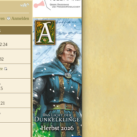
ren
Anmelden
G
2:24
32
ze
15
:21