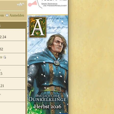
ren
Anmelden
G
2:24
32
ze
15
:21