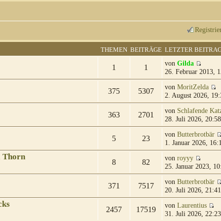
Registrie
THEMEN
BEITRÄGE
LETZTER BEITRA
von
Gilda
1
1
26. Februar 2013, 1
von
MoritZelda
375
5307
2. August 2026, 19:
von
Schlafende Kat
363
2701
28. Juli 2026, 20:58
von
Butterbrotbär
5
23
1. Januar 2026, 16:
& Thorn
von
royyy
8
82
25. Januar 2023, 10
von
Butterbrotbär
371
7517
20. Juli 2026, 21:41
cks
von
Laurentius
2457
17519
31. Juli 2026, 22:23