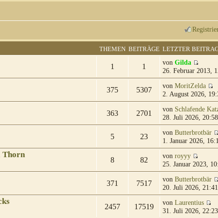
Registrie
THEMEN
BEITRÄGE
LETZTER BEITRA
von
Gilda
1
1
26. Februar 2013, 1
von
MoritZelda
375
5307
2. August 2026, 19:
von
Schlafende Kat
363
2701
28. Juli 2026, 20:58
von
Butterbrotbär
5
23
1. Januar 2026, 16:
& Thorn
von
royyy
8
82
25. Januar 2023, 10
von
Butterbrotbär
371
7517
20. Juli 2026, 21:41
cks
von
Laurentius
2457
17519
31. Juli 2026, 22:23