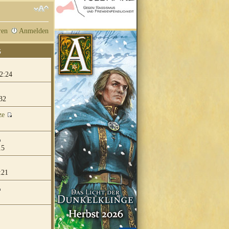
ren
Anmelden
G
2:24
32
ze
15
:21