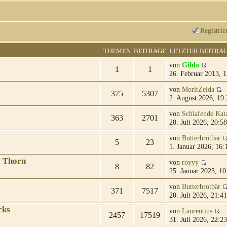
Registrie
THEMEN
BEITRÄGE
LETZTER BEITRA
von
Gilda
1
1
26. Februar 2013, 1
von
MoritZelda
375
5307
2. August 2026, 19:
von
Schlafende Kat
363
2701
28. Juli 2026, 20:58
von
Butterbrotbär
5
23
1. Januar 2026, 16:
& Thorn
von
royyy
8
82
25. Januar 2023, 10
von
Butterbrotbär
371
7517
20. Juli 2026, 21:41
cks
von
Laurentius
2457
17519
31. Juli 2026, 22:23