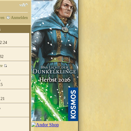
ren
Anmelden
G
2:24
32
ze
15
:21