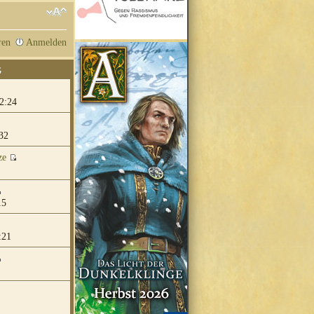
ren
Anmelden
G
2:24
32
ze
15
:21