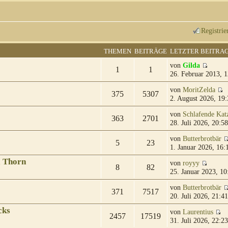
Registrie
THEMEN
BEITRÄGE
LETZTER BEITRA
von
Gilda
1
1
26. Februar 2013, 1
von
MoritZelda
375
5307
2. August 2026, 19:
von
Schlafende Kat
363
2701
28. Juli 2026, 20:58
von
Butterbrotbär
5
23
1. Januar 2026, 16:
& Thorn
von
royyy
8
82
25. Januar 2023, 10
von
Butterbrotbär
371
7517
20. Juli 2026, 21:41
cks
von
Laurentius
2457
17519
31. Juli 2026, 22:23