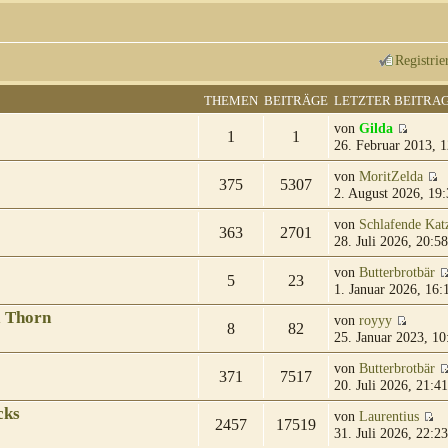
Registrie
THEMEN
BEITRÄGE
LETZTER BEITRA
von
Gilda
1
1
26. Februar 2013, 1
von
MoritZelda
375
5307
2. August 2026, 19:
von
Schlafende Kat
363
2701
28. Juli 2026, 20:58
von
Butterbrotbär
5
23
1. Januar 2026, 16:
& Thorn
von
royyy
8
82
25. Januar 2023, 10
von
Butterbrotbär
371
7517
20. Juli 2026, 21:41
cks
von
Laurentius
2457
17519
31. Juli 2026, 22:23