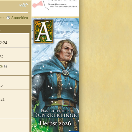
ren
Anmelden
G
2:24
32
ze
15
:21