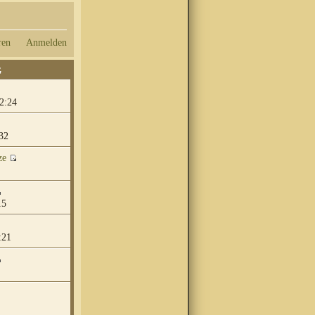
ren
Anmelden
G
2:24
32
ze
15
:21