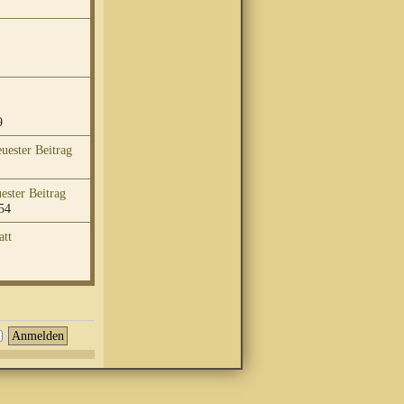
9
54
att