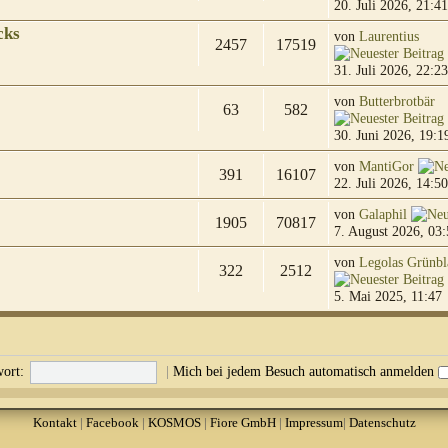
20. Juli 2026, 21:41
cks
von
Laurentius
2457
17519
31. Juli 2026, 22:23
von
Butterbrotbär
63
582
30. Juni 2026, 19:1
von
MantiGor
391
16107
22. Juli 2026, 14:50
von
Galaphil
1905
70817
7. August 2026, 03:
von
Legolas Grünbl
322
2512
5. Mai 2025, 11:47
ort:
|
Mich bei jedem Besuch automatisch anmelden
Kontakt
|
Facebook
|
KOSMOS
|
Fiore GmbH
|
Impressum
|
Datenschutz