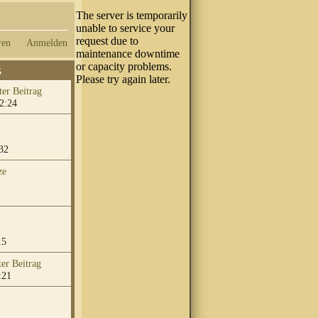
ren
Anmelden
G
2:24
32
ze
15
:21