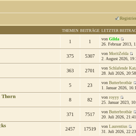
Registrie
THEMEN
BEITRÄGE
LETZTER BEITRA
von
Gilda
1
1
26. Februar 2013, 1
von
MoritZelda
375
5307
2. August 2026, 19:
von
Schlafende Kat
363
2701
28. Juli 2026, 20:58
von
Butterbrotbär
5
23
1. Januar 2026, 16:
& Thorn
von
royyy
8
82
25. Januar 2023, 10
von
Butterbrotbär
371
7517
20. Juli 2026, 21:41
cks
von
Laurentius
2457
17519
31. Juli 2026, 22:23