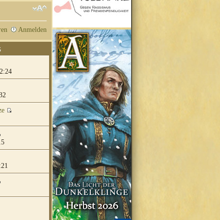
ren
Anmelden
G
2:24
32
ze
15
:21