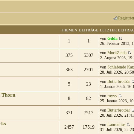
Registrie
THEMEN
BEITRÄGE
LETZTER BEITRA
von
Gilda
1
1
26. Februar 2013, 1
von
MoritZelda
375
5307
2. August 2026, 19:
von
Schlafende Kat
363
2701
28. Juli 2026, 20:58
von
Butterbrotbär
5
23
1. Januar 2026, 16:
& Thorn
von
royyy
8
82
25. Januar 2023, 10
von
Butterbrotbär
371
7517
20. Juli 2026, 21:41
cks
von
Laurentius
2457
17519
31. Juli 2026, 22:23