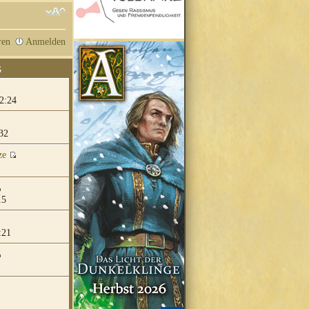
ren
Anmelden
G
2:24
32
ze
15
:21