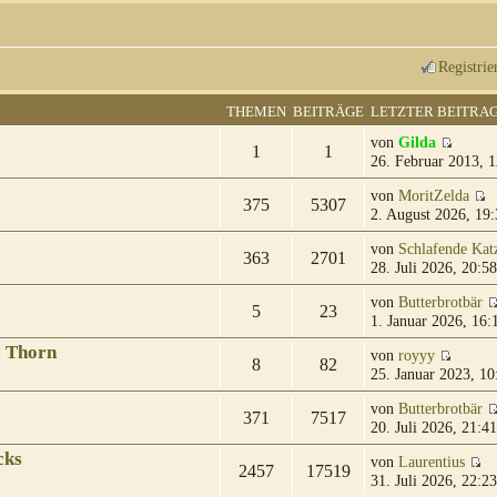
Registrie
THEMEN
BEITRÄGE
LETZTER BEITRA
von
Gilda
1
1
26. Februar 2013, 1
von
MoritZelda
375
5307
2. August 2026, 19:
von
Schlafende Kat
363
2701
28. Juli 2026, 20:58
von
Butterbrotbär
5
23
1. Januar 2026, 16:
& Thorn
von
royyy
8
82
25. Januar 2023, 10
von
Butterbrotbär
371
7517
20. Juli 2026, 21:41
cks
von
Laurentius
2457
17519
31. Juli 2026, 22:23