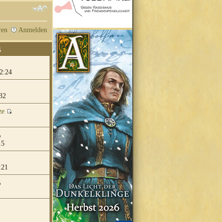
ren
Anmelden
G
2:24
32
ze
15
:21