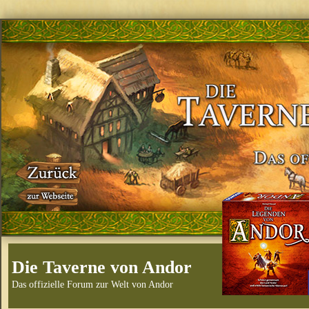
Die Taverne von Andor
Das offizielle Forum zur Welt von Andor