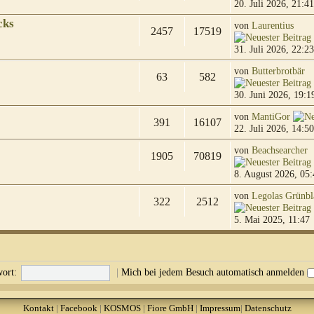
20. Juli 2026, 21:41
cks
von
Laurentius
2457
17519
31. Juli 2026, 22:23
von
Butterbrotbär
63
582
30. Juni 2026, 19:1
von
MantiGor
391
16107
22. Juli 2026, 14:50
von
Beachsearcher
1905
70819
8. August 2026, 05:
von
Legolas Grünbl
322
2512
5. Mai 2025, 11:47
ort:
|
Mich bei jedem Besuch automatisch anmelden
Kontakt
|
Facebook
|
KOSMOS
|
Fiore GmbH
|
Impressum
|
Datenschutz