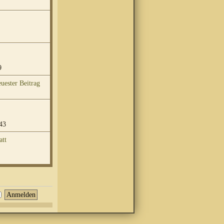
9
43
att