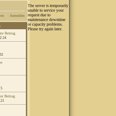
ren
Anmelden
G
2:24
32
ze
15
:21