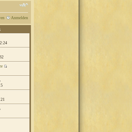
ren
Anmelden
G
2:24
32
ze
15
:21