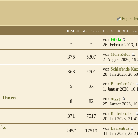
Registrie
THEMEN
BEITRÄGE
LETZTER BEITRA
von
Gilda
1
1
26. Februar 2013, 1
von
MoritZelda
375
5307
2. August 2026, 19:
von
Schlafende Kat
363
2701
28. Juli 2026, 20:58
von
Butterbrotbär
5
23
1. Januar 2026, 16:
& Thorn
von
royyy
8
82
25. Januar 2023, 10
von
Butterbrotbär
371
7517
20. Juli 2026, 21:41
cks
von
Laurentius
2457
17519
31. Juli 2026, 22:23