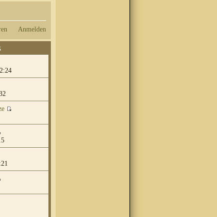
ren
Anmelden
G
2:24
32
ze
15
:21