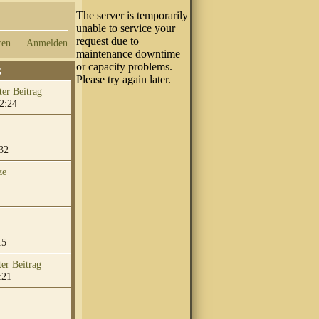
ren
Anmelden
G
2:24
32
ze
15
:21