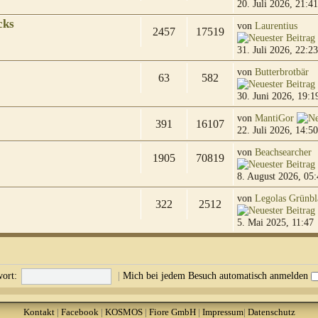
20. Juli 2026, 21:41
cks
von
Laurentius
2457
17519
31. Juli 2026, 22:23
von
Butterbrotbär
63
582
30. Juni 2026, 19:1
von
MantiGor
391
16107
22. Juli 2026, 14:50
von
Beachsearcher
1905
70819
8. August 2026, 05:
von
Legolas Grünbl
322
2512
5. Mai 2025, 11:47
ort:
|
Mich bei jedem Besuch automatisch anmelden
Kontakt
|
Facebook
|
KOSMOS
|
Fiore GmbH
|
Impressum
|
Datenschutz