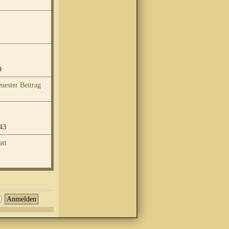
9
43
att