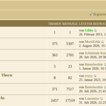
Registrie
THEMEN
BEITRÄGE
LETZTER BEITRA
von
Gilda
1
1
26. Februar 2013, 1
von
MoritZelda
375
5307
2. August 2026, 19:
von
Schlafende Kat
363
2701
28. Juli 2026, 20:58
von
Butterbrotbär
5
23
1. Januar 2026, 16:
& Thorn
von
royyy
8
82
25. Januar 2023, 10
von
Butterbrotbär
371
7517
20. Juli 2026, 21:41
cks
von
Laurentius
2457
17519
31. Juli 2026, 22:23