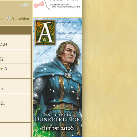
ren
Anmelden
G
2:24
32
ze
15
:21