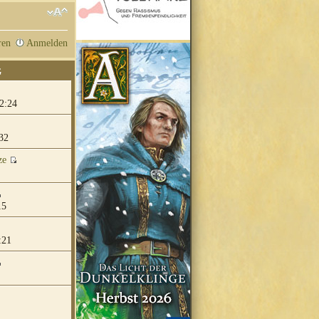
ren
Anmelden
G
2:24
32
ze
15
:21