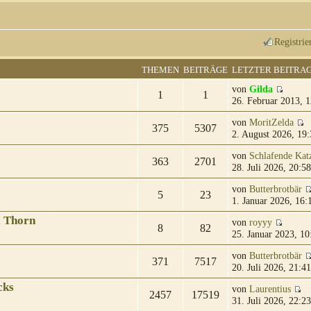
Registrie
THEMEN
BEITRÄGE
LETZTER BEITRA
von
Gilda
1
1
26. Februar 2013, 1
von
MoritZelda
375
5307
2. August 2026, 19:
von
Schlafende Kat
363
2701
28. Juli 2026, 20:58
von
Butterbrotbär
5
23
1. Januar 2026, 16:
& Thorn
von
royyy
8
82
25. Januar 2023, 10
von
Butterbrotbär
371
7517
20. Juli 2026, 21:41
cks
von
Laurentius
2457
17519
31. Juli 2026, 22:23