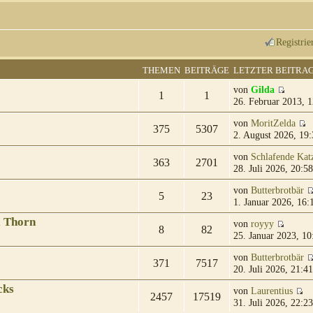
Registrie
THEMEN
BEITRÄGE
LETZTER BEITRA
von
Gilda
1
1
26. Februar 2013, 1
von
MoritZelda
375
5307
2. August 2026, 19:
von
Schlafende Kat
363
2701
28. Juli 2026, 20:58
von
Butterbrotbär
5
23
1. Januar 2026, 16:
& Thorn
von
royyy
8
82
25. Januar 2023, 10
von
Butterbrotbär
371
7517
20. Juli 2026, 21:41
cks
von
Laurentius
2457
17519
31. Juli 2026, 22:23