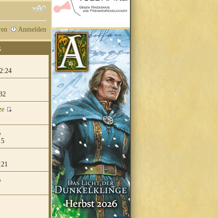
ren
Anmelden
G
2:24
32
ze
15
:21