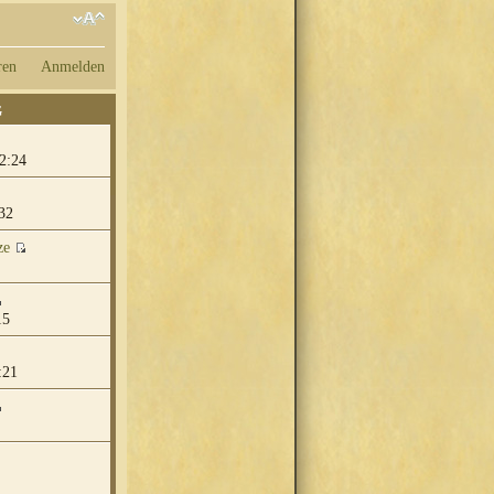
ren
Anmelden
G
2:24
32
ze
15
:21