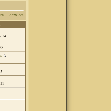
ren
Anmelden
G
2:24
32
ze
15
:21