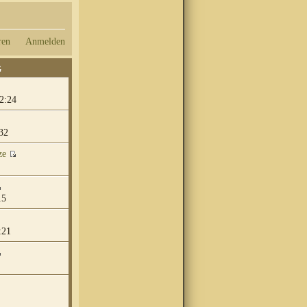
ren
Anmelden
G
2:24
32
ze
15
:21