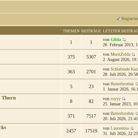
Registrie
THEMEN
BEITRÄGE
LETZTER BEITRA
von
Gilda
1
1
26. Februar 2013, 1
von
MoritZelda
375
5307
2. August 2026, 19:
von
Schlafende Kat
363
2701
28. Juli 2026, 20:58
von
Butterbrotbär
5
23
1. Januar 2026, 16:
& Thorn
von
royyy
8
82
25. Januar 2023, 10
von
Butterbrotbär
371
7517
20. Juli 2026, 21:41
cks
von
Laurentius
2457
17519
31. Juli 2026, 22:23