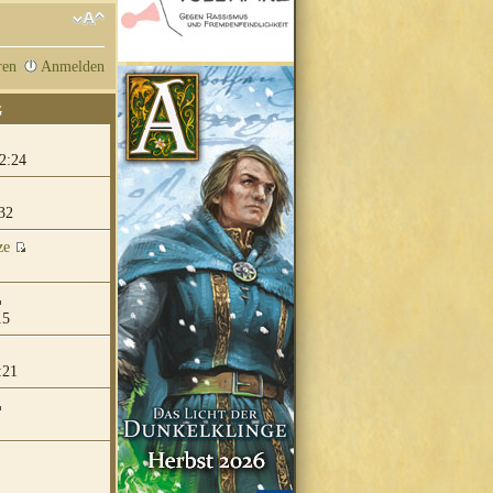
ren
Anmelden
G
2:24
32
ze
15
:21