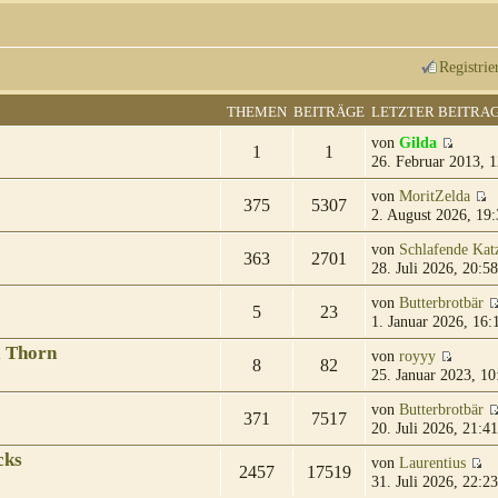
Registrie
THEMEN
BEITRÄGE
LETZTER BEITRA
von
Gilda
1
1
26. Februar 2013, 1
von
MoritZelda
375
5307
2. August 2026, 19:
von
Schlafende Kat
363
2701
28. Juli 2026, 20:58
von
Butterbrotbär
5
23
1. Januar 2026, 16:
& Thorn
von
royyy
8
82
25. Januar 2023, 10
von
Butterbrotbär
371
7517
20. Juli 2026, 21:41
cks
von
Laurentius
2457
17519
31. Juli 2026, 22:23