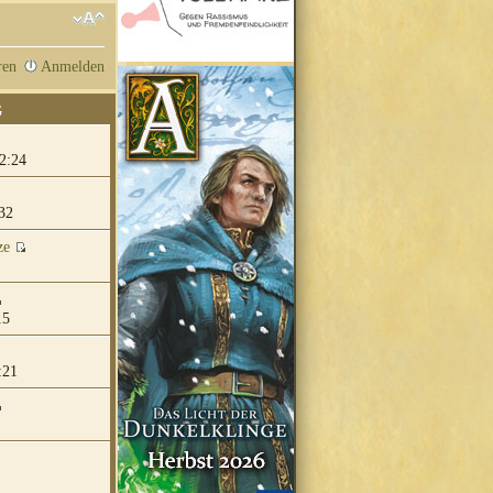
ren
Anmelden
G
2:24
32
ze
15
:21