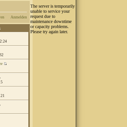
ren
Anmelden
G
2:24
32
ze
15
:21