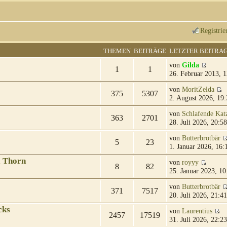
Registrie
THEMEN
BEITRÄGE
LETZTER BEITRA
von
Gilda
1
1
26. Februar 2013, 1
von
MoritZelda
375
5307
2. August 2026, 19:
von
Schlafende Kat
363
2701
28. Juli 2026, 20:58
von
Butterbrotbär
5
23
1. Januar 2026, 16:
& Thorn
von
royyy
8
82
25. Januar 2023, 10
von
Butterbrotbär
371
7517
20. Juli 2026, 21:41
cks
von
Laurentius
2457
17519
31. Juli 2026, 22:23