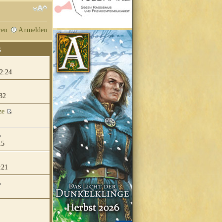
ren
Anmelden
G
2:24
32
ze
15
:21