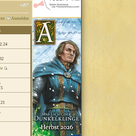
ren
Anmelden
G
2:24
32
ze
15
:21