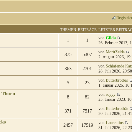
Registrie
THEMEN
BEITRÄGE
LETZTER BEITRA
von
Gilda
1
1
26. Februar 2013, 1
von
MoritZelda
375
5307
2. August 2026, 19:
von
Schlafende Kat
363
2701
28. Juli 2026, 20:58
von
Butterbrotbär
5
23
1. Januar 2026, 16:
& Thorn
von
royyy
8
82
25. Januar 2023, 10
von
Butterbrotbär
371
7517
20. Juli 2026, 21:41
cks
von
Laurentius
2457
17519
31. Juli 2026, 22:23