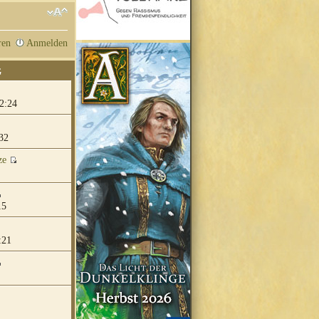
ren
Anmelden
G
2:24
32
ze
15
:21