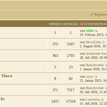
Registrie
THEMEN
BEITRÄGE
LETZTER BEITRA
von
Gilda
1
1
26. Februar 2013, 1
von
MoritZelda
375
5307
2. August 2026, 19:
von
Schlafende Kat
363
2701
28. Juli 2026, 20:58
von
Butterbrotbär
5
23
1. Januar 2026, 16:
& Thorn
von
royyy
8
82
25. Januar 2023, 10
von
Butterbrotbär
371
7517
20. Juli 2026, 21:41
cks
von
Laurentius
2457
17519
31. Juli 2026, 22:23