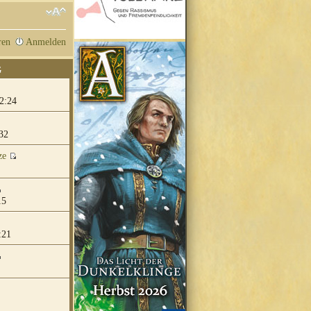
ren
Anmelden
G
2:24
32
ze
15
:21