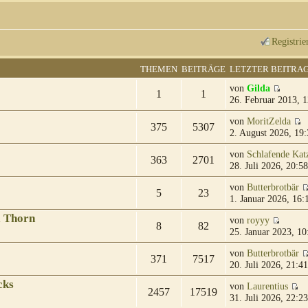
Registrie
THEMEN
BEITRÄGE
LETZTER BEITRA
von
Gilda
1
1
26. Februar 2013, 1
von
MoritZelda
375
5307
2. August 2026, 19:
von
Schlafende Kat
363
2701
28. Juli 2026, 20:58
von
Butterbrotbär
5
23
1. Januar 2026, 16:
& Thorn
von
royyy
8
82
25. Januar 2023, 10
von
Butterbrotbär
371
7517
20. Juli 2026, 21:41
cks
von
Laurentius
2457
17519
31. Juli 2026, 22:23