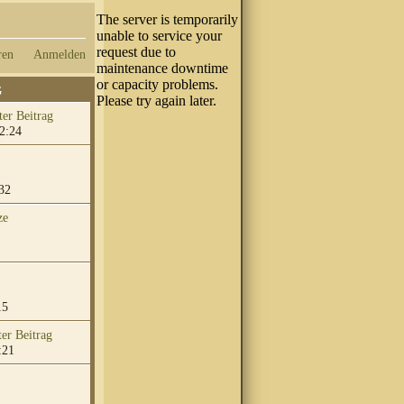
ren
Anmelden
G
2:24
32
ze
15
:21