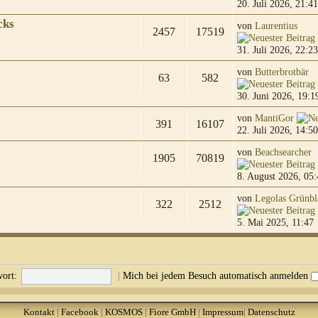
20. Juli 2026, 21:41
cks
von
Laurentius
2457
17519
31. Juli 2026, 22:23
von
Butterbrotbär
63
582
30. Juni 2026, 19:1
von
MantiGor
391
16107
22. Juli 2026, 14:50
von
Beachsearcher
1905
70819
8. August 2026, 05:
von
Legolas Grünbl
322
2512
5. Mai 2025, 11:47
ort:
|
Mich bei jedem Besuch automatisch anmelden
Kontakt
|
Facebook
|
KOSMOS
|
Fiore GmbH
|
Impressum
|
Datenschutz