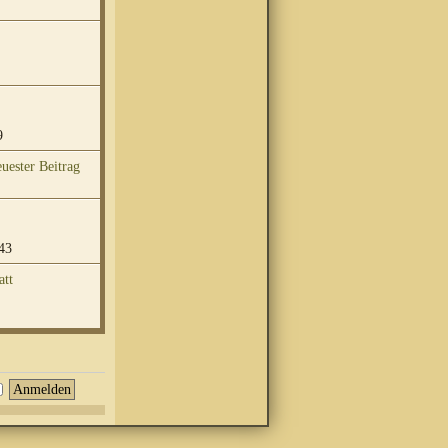
9
43
att