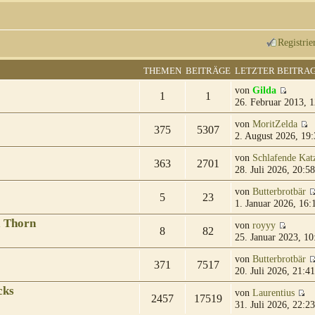
Registrie
THEMEN
BEITRÄGE
LETZTER BEITRA
von
Gilda
1
1
26. Februar 2013, 1
von
MoritZelda
375
5307
2. August 2026, 19:
von
Schlafende Kat
363
2701
28. Juli 2026, 20:58
von
Butterbrotbär
5
23
1. Januar 2026, 16:
& Thorn
von
royyy
8
82
25. Januar 2023, 10
von
Butterbrotbär
371
7517
20. Juli 2026, 21:41
cks
von
Laurentius
2457
17519
31. Juli 2026, 22:23