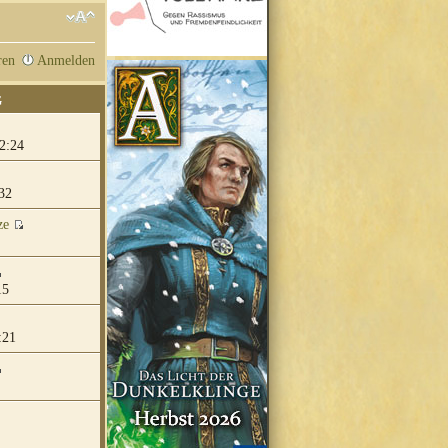
ren
Anmelden
G
2:24
32
ze
15
:21