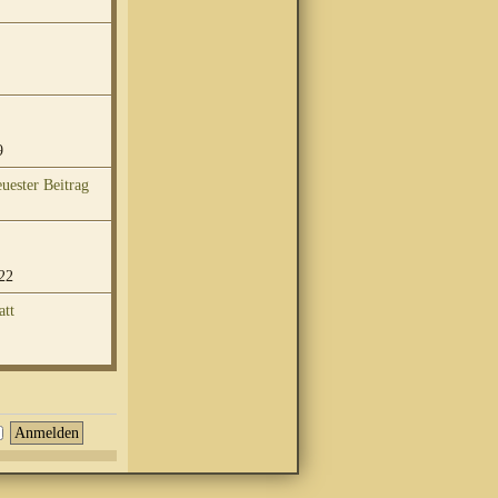
9
22
att