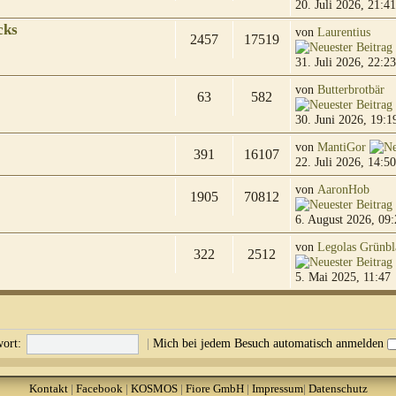
20. Juli 2026, 21:41
cks
von
Laurentius
2457
17519
31. Juli 2026, 22:23
von
Butterbrotbär
63
582
30. Juni 2026, 19:1
von
MantiGor
391
16107
22. Juli 2026, 14:50
von
AaronHob
1905
70812
6. August 2026, 09:
von
Legolas Grünbl
322
2512
5. Mai 2025, 11:47
ort:
|
Mich bei jedem Besuch automatisch anmelden
Kontakt
|
Facebook
|
KOSMOS
|
Fiore GmbH
|
Impressum
|
Datenschutz