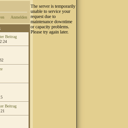
ren
Anmelden
G
2:24
32
ze
15
:21